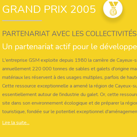
GRAND PRIX 2005
PARTENARIAT AVEC LES COLLECTIVITÉ
Un partenariat actif pour le développ
L'entreprise GSM exploite depuis 1980 la carrière de Cayeux-
annuellement 220 000 tonnes de sables et galets d'origine mar
matériaux les réservent à des usages multiples, parfois de haut
Cette ressource exceptionnelle a amené la région de Cayeux-s
essentiellement autour de l'industrie du galet. Or, cette ressour
site dans son environnement écologique et de préparer la régi
touristique, fondée sur le potentiel exceptionnel d'aménageme
C'est dans ce but qu'une convention est signée en 1995 ent
Lire la suite...
concevoir et réaliser les aménagements appropriés à la qualité du