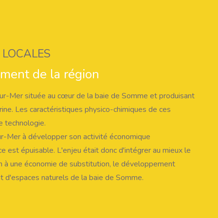
S LOCALES
ement de la région
sur-Mer située au cœur de la baie de Somme et produisant
ine. Les caractéristiques physico-chimiques de ces
e technologie.
ur-Mer à développer son activité économique
ce est épuisable. L'enjeu était donc d'intégrer au mieux le
on à une économie de substitution, le développement
nt d'espaces naturels de la baie de Somme.
*
re GSM et le SMACOPI
. Ensemble, ces partenaires vont
 site et conformes aux souhaits de la collectivité : création