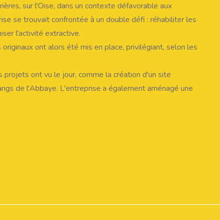
ières, sur l'Oise, dans un contexte défavorable aux
ise se trouvait confrontée à un double défi : réhabiliter les
er l'activité extractive.
riginaux ont alors été mis en place, privilégiant, selon les
projets ont vu le jour, comme la création d'un site
tangs de l'Abbaye. L'entreprise a également aménagé une
développer le transport fluvial. Dans un souci de
lle a réalisé un bassin d'écrêtement des crues sur l'un de
ence dans leur domaine.
 les instances locales et les réponses apportées aux
aquelle s'est vu délivrer en 2003 une nouvelle autorisation