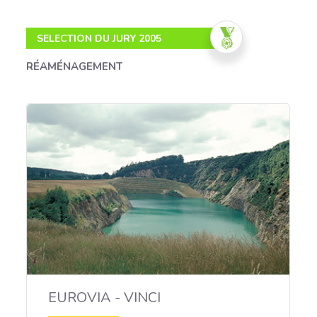
SELECTION DU JURY 2005
RÉAMÉNAGEMENT
Réhabilitation exemplaire
d'une carrière de roches
massives
EUROVIA - VINCI