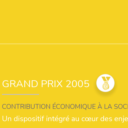
de zone à vocation halieutique, espace de loisirs légers, réserv
s'investit également dans l'opération Grand Site Baie de Somme,
projets locaux de développement, en offrant ses terrains pour 
d'eau pour accueillir les sédiments de dragage du port du Hourd
La qualité de ce partenariat a reçu une reconnaissance officiell
sud de la baie de Somme sans remettre en cause l'activité de la 
estimée des réserves de la zone.
* SMACOPI - Syndicat mixte d'aménagement de la côte picar
GRAND PRIX 2005
CONTRIBUTION ÉCONOMIQUE À LA SOC
Un dispositif intégré au cœur des enj