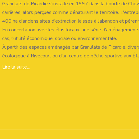
Granulats de Picardie s'installe en 1997 dans la boucle de Chevr
carrières, alors perçues comme dénaturant le territoire. L'entrepr
400 ha d'anciens sites d'extraction laissés à l'abandon et pérennis
En concertation avec les élus locaux, une série d'aménagements o
cas, l'utilité économique, sociale ou environnementale.
À partir des espaces aménagés par Granulats de Picardie, divers 
écologique à Rivecourt ou d'un centre de pêche sportive aux É
plateforme multimodale pour optimiser les flux de matériaux et 
Lire la suite...
prévention des inondations, un problème majeur dans la région, e
ses sites, le Barrage. Des réalisations qui font désormais référ
L'ampleur et la qualité des aménagements, la concertation avec
besoins locaux ont redonné toute sa crédibilité à l'entreprise, l
d'exploiter dans la boucle de Chevrières.