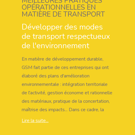
MEILLEURES PRATIQUES
OPÉRATIONNELLES EN
MATIÈRE DE TRANSPORT
Développer des modes
de transport respectueux
de l'environnement
En matière de développement durable,
GSM fait partie de ces entreprises qui ont
élaboré des plans d'amélioration
environnementale : intégration territoriale
de l'activité, gestion économe et rationnelle
des matériaux, pratique de la concertation,
maîtrise des impacts... Dans ce cadre, la
promotion du transport alternatif à la route
Lire la suite...
représente une orientation importante qui a