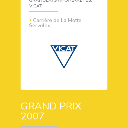
GRANULATS RHÔNE-ALPES,
VICAT
Carrière de La Motte
Servolex
GRAND PRIX
2007