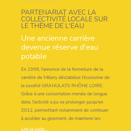
pratiques environnementales en matière de
PARTENARIAT AVEC LA
contribution à la biodiversité ».
COLLECTIVITÉ LOCALE SUR
LE THÈME DE L'EAU
Une ancienne carrière
devenue réserve d'eau
potable
En 1998, l'annonce de la fermeture de la
carrière de Millery déstabilise l'économie de
la société GRANULATS RHÔNE LOIRE.
Grâce à une concertation menée de longue
date, l'activité a pu se prolonger jusqu'en
2012, permettant notamment de continuer
à accéder au gisement, de maintenir les
emplois et de mettre au point un nouveau
Lire la suite...