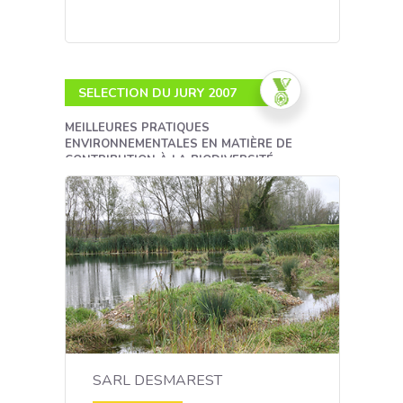
Meilleures pratiques opérationnelles en
matière de transport ».
* ADEME - Agence de l'environnement et
de la maîtrise de l'énergie
SELECTION DU JURY 2007
MEILLEURES PRATIQUES
ENVIRONNEMENTALES EN MATIÈRE DE
CONTRIBUTION À LA BIODIVERSITÉ
Une action
pédagogique en
matière de
biodiversité et
d'archéologie
SARL DESMAREST